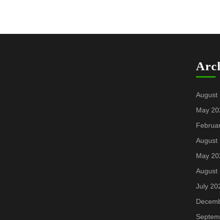
Arc
August
May 20
Februa
August
May 20
August
July 20
Decemb
Septem