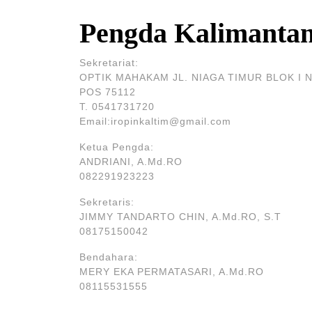
Pengda Kalimanta
Sekretariat:
OPTIK MAHAKAM JL. NIAGA TIMUR BLOK I NO.
POS 75112
T. 0541731720
Email:iropinkaltim@gmail.com
Ketua Pengda:
ANDRIANI, A.Md.RO
082291923223
Sekretaris:
JIMMY TANDARTO CHIN, A.Md.RO, S.T
08175150042
Bendahara:
MERY EKA PERMATASARI, A.Md.RO
08115531555