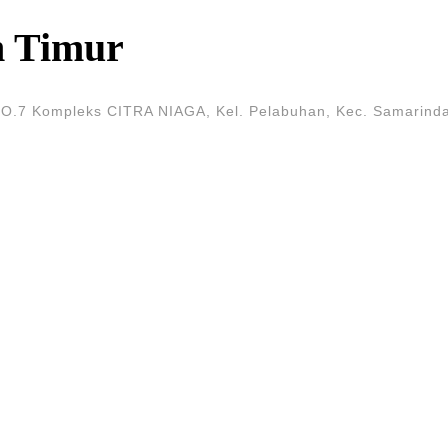
n Timur
7 Kompleks CITRA NIAGA, Kel. Pelabuhan, Kec. Samarinda