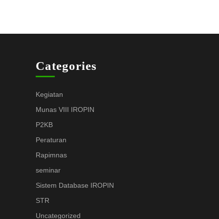
Categories
Kegiatan
Munas VIII IROPIN
P2KB
Peraturan
Rapimnas
seminar
Sistem Database IROPIN
STR
Uncategorized