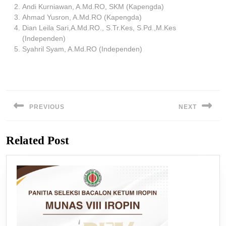
Andi Kurniawan, A.Md.RO, SKM
(Kapengda)
Ahmad Yusron, A.Md.RO
(Kapengda)
Dian Leila Sari,A.Md.RO., S.Tr.Kes, S.Pd.,M.Kes
(Independen)
Syahril Syam, A.Md.RO
(Independen)
Post
navigation
PREVIOUS
NEXT
Previous
Next
Related Post
post:
post: