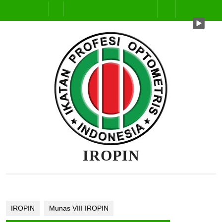
Skip
Open
to
content
Button
IROPIN
IROPIN
Munas VIII IROPIN