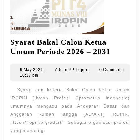
Syarat Bakal Calon Ketua
Syarat
Umum Periode 2026 – 2031
Bakal
Calon
9
Admin
9 May 2026
|
Admin PP Iropin
|
0 Comment
|
May
PP
10:27 pm
Ketua
2026
Iropin
Umum
Syarat dan kriteria Bakal Calon Ketua Umum
Periode
IROPIN (Ikatan Profesi Optometris Indonesia)
2026
umumnya mengacu pada Anggaran Dasar dan
Anggaran Rumah Tangga (AD/ART) IROPIN.
–
https://iropin.org/adart/ Sebagai organisasi profesi
2031
yang menaungi