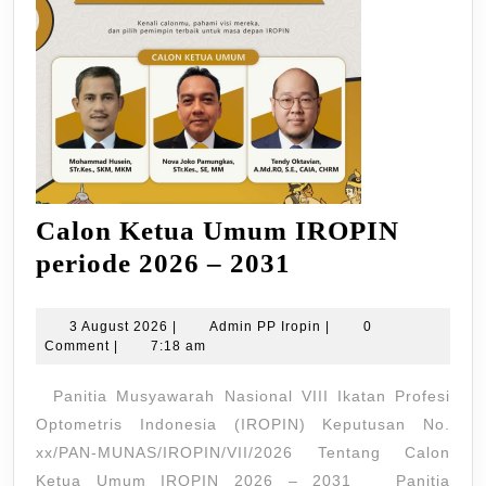
Calon Ketua Umum IROPIN
Calon
periode 2026 – 2031
Ketua
Umum
3
Admin
3 August 2026
|
Admin PP Iropin
|
0
August
PP
Comment
|
7:18 am
IROPIN
2026
Iropin
periode
Panitia Musyawarah Nasional VIII Ikatan Profesi
2026
Optometris Indonesia (IROPIN) Keputusan No.
–
xx/PAN-MUNAS/IROPIN/VII/2026 Tentang Calon
Ketua Umum IROPIN 2026 – 2031 Panitia