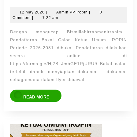
Bakal
Calon
12
Admin
12 May 2026
|
Admin PP Iropin
|
0
May
PP
Comment
|
7:22 am
Ketua
2026
Iropin
Umum
Dengan mengucap Bismillahirrahmanirrahim…
IROPIN
Pendaftaran Bakal Calon Ketua Umum IROPIN
Periode
Periode 2026-2031 dibuka. Pendaftaran dilakukan
secara online di
2026-
https://forms.gle/Hj2BLJmbGE1RjURU9 Bakal calon
2031
terlebih dahulu menyiapkan dokumen – dokumen
sebagaimana dalam flyer dibawah
READ
READ MORE
MORE