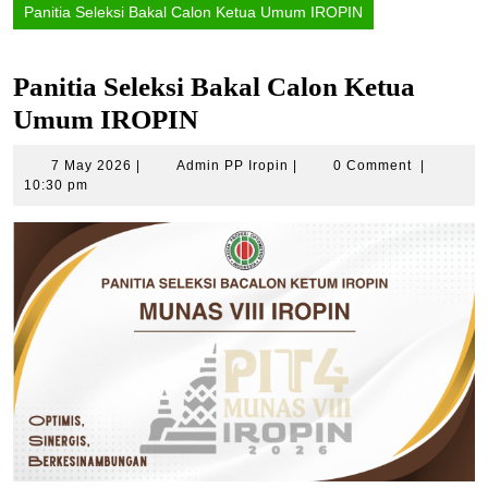
Panitia Seleksi Bakal Calon Ketua Umum IROPIN
Panitia Seleksi Bakal Calon Ketua
Umum IROPIN
7
Admin
7 May 2026
|
Admin PP Iropin
|
0 Comment
|
May
PP
10:30 pm
2026
Iropin