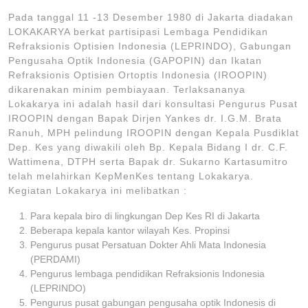
Pada tanggal 11 -13 Desember 1980 di Jakarta diadakan
LOKAKARYA berkat partisipasi Lembaga Pendidikan
Refraksionis Optisien Indonesia (LEPRINDO), Gabungan
Pengusaha Optik Indonesia (GAPOPIN) dan Ikatan
Refraksionis Optisien Ortoptis Indonesia (IROOPIN)
dikarenakan minim pembiayaan. Terlaksananya
Lokakarya ini adalah hasil dari konsultasi Pengurus Pusat
IROOPIN dengan Bapak Dirjen Yankes dr. I.G.M. Brata
Ranuh, MPH pelindung IROOPIN dengan Kepala Pusdiklat
Dep. Kes yang diwakili oleh Bp. Kepala Bidang I dr. C.F.
Wattimena, DTPH serta Bapak dr. Sukarno Kartasumitro
telah melahirkan KepMenKes tentang Lokakarya.
Kegiatan Lokakarya ini melibatkan :
Para kepala biro di lingkungan Dep Kes RI di Jakarta
Beberapa kepala kantor wilayah Kes. Propinsi
Pengurus pusat Persatuan Dokter Ahli Mata Indonesia
(PERDAMI)
Pengurus lembaga pendidikan Refraksionis Indonesia
(LEPRINDO)
Pengurus pusat gabungan pengusaha optik Indonesis di