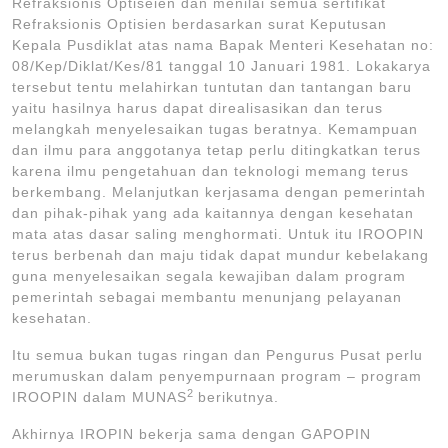
Refraksionis Optiseien dan menilai semua sertifikat
Refraksionis Optisien berdasarkan surat Keputusan
Kepala Pusdiklat atas nama Bapak Menteri Kesehatan no:
08/Kep/Diklat/Kes/81 tanggal 10 Januari 1981. Lokakarya
tersebut tentu melahirkan tuntutan dan tantangan baru
yaitu hasilnya harus dapat direalisasikan dan terus
melangkah menyelesaikan tugas beratnya. Kemampuan
dan ilmu para anggotanya tetap perlu ditingkatkan terus
karena ilmu pengetahuan dan teknologi memang terus
berkembang. Melanjutkan kerjasama dengan pemerintah
dan pihak-pihak yang ada kaitannya dengan kesehatan
mata atas dasar saling menghormati. Untuk itu IROOPIN
terus berbenah dan maju tidak dapat mundur kebelakang
guna menyelesaikan segala kewajiban dalam program
pemerintah sebagai membantu menunjang pelayanan
kesehatan.
Itu semua bukan tugas ringan dan Pengurus Pusat perlu
merumuskan dalam penyempurnaan program – program
2
IROOPIN dalam MUNAS
berikutnya.
Akhirnya IROPIN bekerja sama dengan GAPOPIN