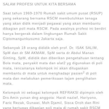
SALAM PROFESI UNTUK KITA BERSAMA
Saat tahun 1969-1970 Rumah sakit umum pusat (RSUP)
yang sekarang bernama RSCM membutuhkan tenaga
yang akan didik menjadi pegawai yang akan membantu
dibagian poli mata RSCM. Pada awalnya profesi ini berdiri
hanya bergerak dalam lingkungan Rumah Sakit
Ciptomangunkusumo Jakarta saja.
Sebanyak 18 orang dididik oleh prof. Dr. ISAK SALIM,
SpM dan dr SM AKMAM, SpM serta dr Abdul Manan
Ginting, SpM, dididik dan diberikan pengetahuan tentang
Bola mata, penyakit mata dan alat2 yg digunakan di poli
mata, rencananya kelompok ini akan ditugaskan
2
membantu dr mata untuk menghadapi pasien
di poli
mata dan melakukan pemeriksaan tajam penglihatan
mata.
Kelompok ini sebagai kelompok REFRAKSI dipimpin oleh
Drs Amin yunan dng anggota: Hardi nazief, Hariyono,
Faric Rezak, Gunawi, Moh Djamil, Sisca Oroh dan Rini
yang bertugas dibagian poli mata di rumah sakit RSCM