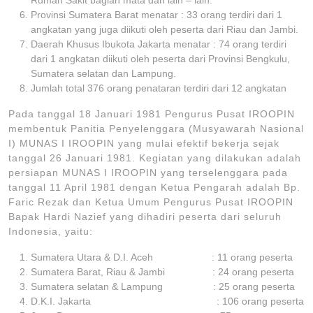
Rumah Sakit bagian mata dan lain – lain.
Provinsi Sumatera Barat menatar : 33 orang terdiri dari 1
angkatan yang juga diikuti oleh peserta dari Riau dan Jambi.
Daerah Khusus Ibukota Jakarta menatar : 74 orang terdiri
dari 1 angkatan diikuti oleh peserta dari Provinsi Bengkulu,
Sumatera selatan dan Lampung.
Jumlah total 376 orang penataran terdiri dari 12 angkatan
Pada tanggal 18 Januari 1981 Pengurus Pusat IROOPIN
membentuk Panitia Penyelenggara (Musyawarah Nasional
I) MUNAS I IROOPIN yang mulai efektif bekerja sejak
tanggal 26 Januari 1981. Kegiatan yang dilakukan adalah
persiapan MUNAS I IROOPIN yang terselenggara pada
tanggal 11 April 1981 dengan Ketua Pengarah adalah Bp.
Faric Rezak dan Ketua Umum Pengurus Pusat IROOPIN
Bapak Hardi Nazief yang dihadiri peserta dari seluruh
Indonesia, yaitu:
Sumatera Utara & D.I. Aceh : 11 orang peserta
Sumatera Barat, Riau & Jambi : 24 orang peserta
Sumatera selatan & Lampung : 25 orang peserta
D.K.I. Jakarta : 106 orang peserta