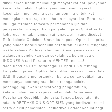
dikeluarkan untuk melindungi masyarakat dari pelayanan
kacamata melalui Optikal yang memenuhi syarat
kesehatan, memegang peranan penting untuk ikut
meningkatkan derajat kesehatan masyarakat. Peraturan
itu juga tertuang tatacara permohonan ijin dan
persyaratan ruangan bagi penyelenggara Optikal serta
keharusan untuk mempunyai tenaga ahli yang disebut
Refraksionis Optisien. Untuk itu kepada Optikal – optikal
yang sudah berdiri sebelum peraturan ini diberi tenggang
waktu selama 2 (dua) tahun untuk menyesuaikan diri
walaupun pendidikan dan sekolahnya belum ada di
INDONESIA tapi Peraturan MENTERI no. 113
/Men.Kes/Per/1979 tertanggal 11 April 1979 tentang
Penyelenggaraan Optikal telah dikeluarkan dimana dalam
BAB III pasal 5 menerangkan bahwa setiap optikal haru
mempunyai seorang atau lebih tenaga selaku
penanggung jawab Optikal yang pengetahuan,
keterampilan dan sikapnyadiakui oleh Departemen
Kesehatan Republik Indonesia. Tenaga kesehatan itu
adalah REFRAKSIONIS OPTISIEN yang berijazah resmi
serta diakui pemerintah. Keluarnya PerMenKes ini bagi