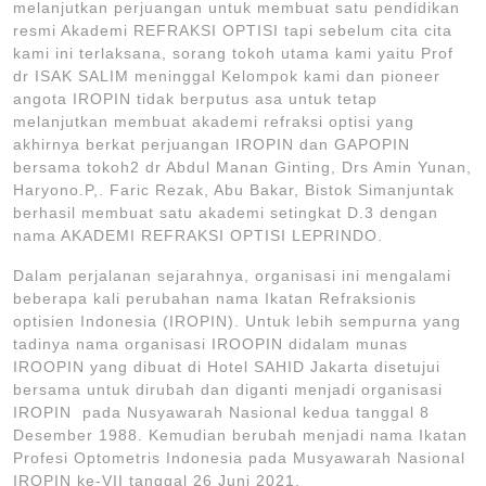
melanjutkan perjuangan untuk membuat satu pendidikan
resmi Akademi REFRAKSI OPTISI tapi sebelum cita cita
kami ini terlaksana, sorang tokoh utama kami yaitu Prof
dr ISAK SALIM meninggal Kelompok kami dan pioneer
angota IROPIN tidak berputus asa untuk tetap
melanjutkan membuat akademi refraksi optisi yang
akhirnya berkat perjuangan IROPIN dan GAPOPIN
bersama tokoh2 dr Abdul Manan Ginting, Drs Amin Yunan,
Haryono.P,. Faric Rezak, Abu Bakar, Bistok Simanjuntak
berhasil membuat satu akademi setingkat D.3 dengan
nama AKADEMI REFRAKSI OPTISI LEPRINDO.
Dalam perjalanan sejarahnya, organisasi ini mengalami
beberapa kali perubahan nama Ikatan Refraksionis
optisien Indonesia (IROPIN). Untuk lebih sempurna yang
tadinya nama organisasi IROOPIN didalam munas
IROOPIN yang dibuat di Hotel SAHID Jakarta disetujui
bersama untuk dirubah dan diganti menjadi organisasi
IROPIN pada Nusyawarah Nasional kedua tanggal 8
Desember 1988. Kemudian berubah menjadi nama Ikatan
Profesi Optometris Indonesia pada Musyawarah Nasional
IROPIN ke-VII tanggal 26 Juni 2021.