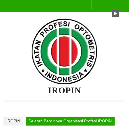
Skip
Open
to
content
Button
IROPIN
IROPIN
Sejarah Berdirinya Organisasi Profesi IROPIN