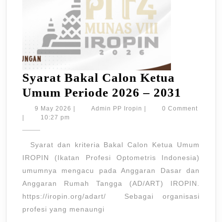
Syarat Bakal Calon Ketua
Syarat
Umum Periode 2026 – 2031
Bakal
9
Admin
9 May 2026
|
Admin PP Iropin
|
0 Comment
May
PP
|
10:27 pm
Calon
2026
Iropin
Ketua
Syarat dan kriteria Bakal Calon Ketua Umum
Umum
IROPIN (Ikatan Profesi Optometris Indonesia)
Period
umumnya mengacu pada Anggaran Dasar dan
2026
Anggaran Rumah Tangga (AD/ART) IROPIN.
–
https://iropin.org/adart/ Sebagai organisasi
2031
profesi yang menaungi