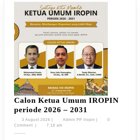
Calon Ketua Umum IROPIN
Calon
periode 2026 – 2031
Ketua
3
Admin
3 August 2026
|
Admin PP Iropin
|
0
August
PP
Comment
|
7:18 am
Umum
2026
Iropin
IROPIN