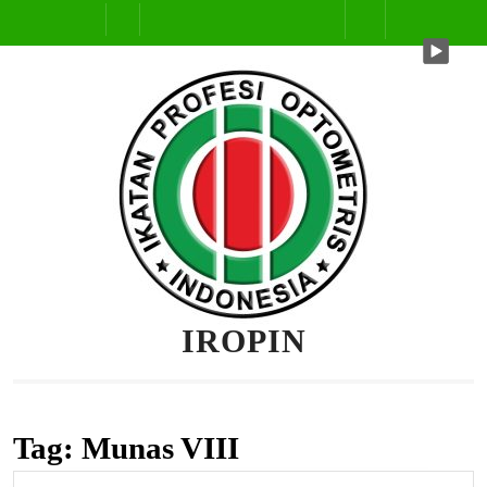
Skip
Open
to
content
Button
IROPIN
Tag:
Munas VIII