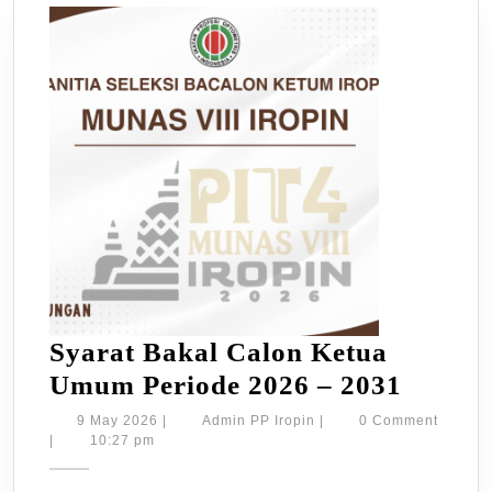
Syarat Bakal Calon Ketua
Syarat
Umum Periode 2026 – 2031
Bakal
9
Admin
9 May 2026
|
Admin PP Iropin
|
0 Comment
May
PP
|
10:27 pm
Calon
2026
Iropin
Ketua